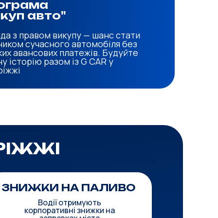
ограма
куп авто"
да з правом викупу — шанс стати
ником сучасного автомобіля без
ких авансових платежів. Будуйте
у історію разом із G CAR у
ріжжі
РІЖЖІ
ЗНИЖКИ НА ПАЛИВО
Водії отримують
корпоративні знижки на