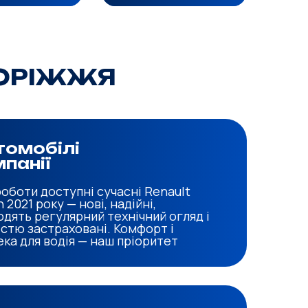
ПОРІЖЖЯ
томобілі
панії
роботи доступні сучасні Renault
 2021 року — нові, надійні,
одять регулярний технічний огляд і
істю застраховані. Комфорт і
ека для водія — наш пріоритет