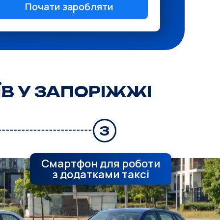
Почати заробляти
Почати заробляти
В У ЗАПОРІЖЖІ
3
Смартфон для роботи
з додатками таксі