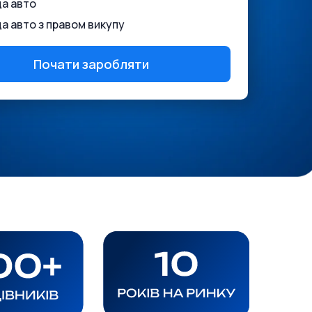
а авто
а авто з правом викупу
Почати заробляти