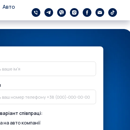
Авто
н
варіант співпраці:
а на авто компанії