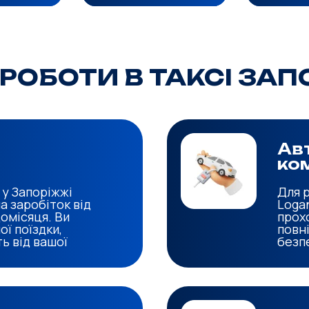
РОБОТИ В ТАКСІ ЗА
Ав
ком
 у Запоріжжі
Для 
 заробіток від
Logan
щомісяця. Ви
прох
ї поїздки,
повн
ь від вашої
безп