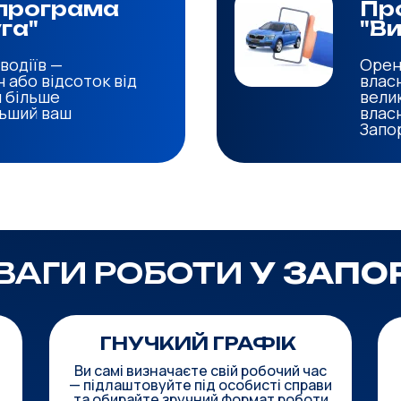
програма
Пр
га"
"Ви
водіїв —
Орен
 або відсоток від
влас
м більше
вели
льший ваш
власн
Запо
ВАГИ РОБОТИ
У ЗАПО
ГНУЧКИЙ ГРАФІК
Ви самі визначаєте свій робочий час
— підлаштовуйте під особисті справи
та обирайте зручний формат роботи