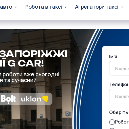
 авто
Робота в таксі
Агрегатори таксі
У ЗАПОРІЖЖІ
Імʼя
Ї G CAR
!
я роботи вже сьогодні
я та сучасний
Телефо
Оберіть 
Робот