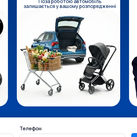
Поза роботою автомобіль
залишається у вашому розпорядженні
Телефон
Телефон