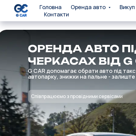
Головна
Оренда авто
Викуп
Контакти
ОРЕНДА АВТО ПІ
ЧЕРКАСАХ ВІД G
G CAR допомагає обрати авто під таксі
автопарку, знижки на пальне - залиште
Співпрацюємо з провідними сервісами