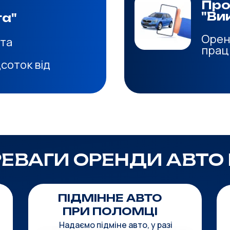
Про
"Ви
га"
Орен
 та
прац
дсоток від
ЕВАГИ ОРЕНДИ АВТО 
ПІДМІННЕ АВТО
ПРИ ПОЛОМЦІ
Надаємо підміне авто, у разі