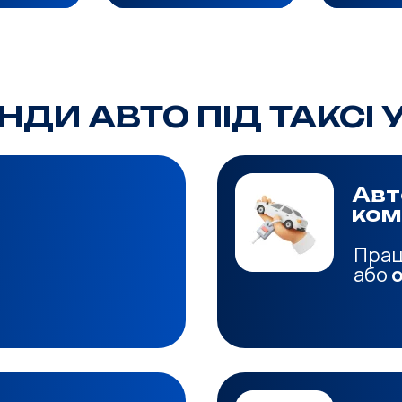
ДИ АВТО ПІД ТАКСІ 
Авт
ком
Прац
або