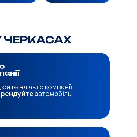
У ЧЕРКАСАХ
о
панії
юйте на авто компанії
орендуйте
автомобіль