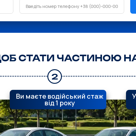
ЩОБ СТАТИ ЧАСТИНОЮ 
2
Ви маєте водійський стаж
У
від 1 року