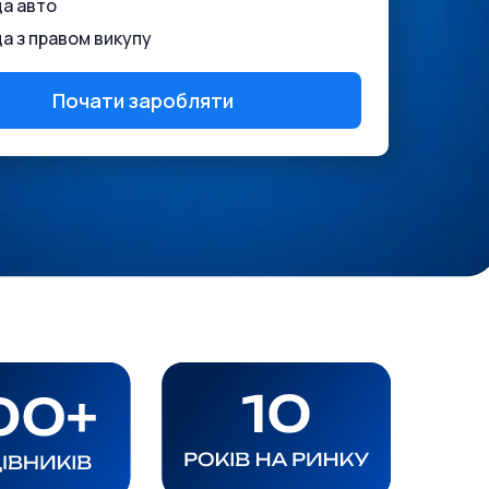
а авто
а з правом викупу
Почати заробляти