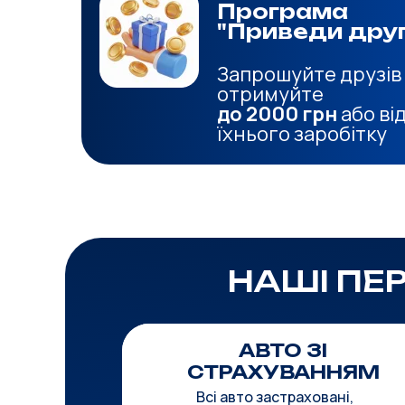
Програма
"Приведи дру
Запрошуйте друзів
отримуйте
до 2000 грн
або ві
їхнього заробітку
НАШІ ПЕР
АВТО ЗІ
СТРАХУВАННЯМ
Всі авто застраховані,