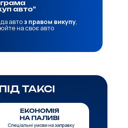
грама
куп авто"
да авто
з правом викупу
,
юйте на своє авто
ПІД ТАКСІ
ЕКОНОМІЯ
НА ПАЛИВІ
Спеціальні умови на заправку