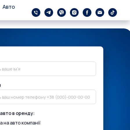
Авто
н
авто в оренду:
а на авто компанії