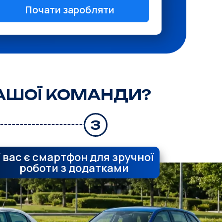
Почати заробляти
НАШОЇ КОМАНДИ?
3
 вас є смартфон для зручної
роботи з додатками