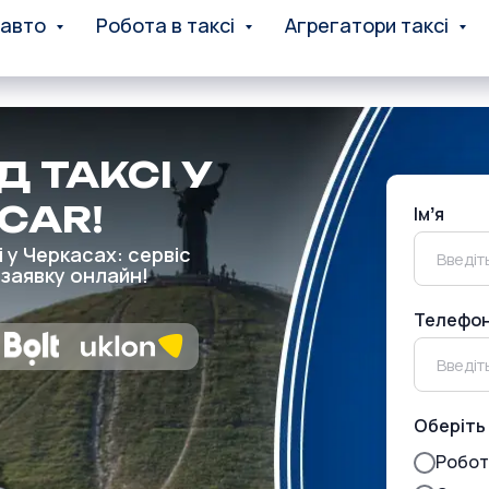
 авто
Робота в таксі
Агрегатори таксі
Д ТАКСІ У
 CAR!
Імʼя
 у Черкасах: сервіс
 заявку онлайн!
Телефо
Оберіть 
Робот