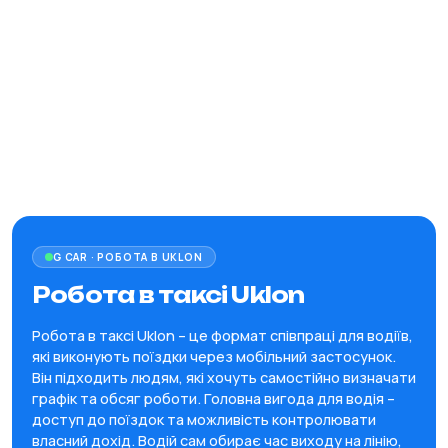
G CAR · РОБОТА В UKLON
Робота в таксі Uklon
Робота в таксі Uklon – це формат співпраці для водіїв,
які виконують поїздки через мобільний застосунок.
Він підходить людям, які хочуть самостійно визначати
графік та обсяг роботи. Головна вигода для водія –
доступ до поїздок та можливість контролювати
власний дохід. Водій сам обирає час виходу на лінію,