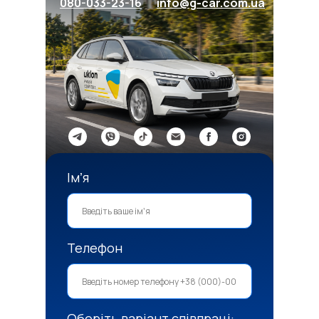
080-033-23-16
info@g-car.com.ua
Імʼя
Телефон
Оберіть варіант співпраці: