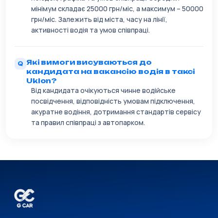
мінімум складає 25000 грн/міс, а максимум – 50000
грн/міс. Залежить від міста, часу на лінії,
активності водія та умов співпраці.
Які вимоги висуваються до
кандидата на вакансію водія в таксі
Uklon?
Від кандидата очікуються чинне водійське
посвідчення, відповідність умовам підключення,
акуратне водіння, дотримання стандартів сервісу
та правил співпраці з автопарком.