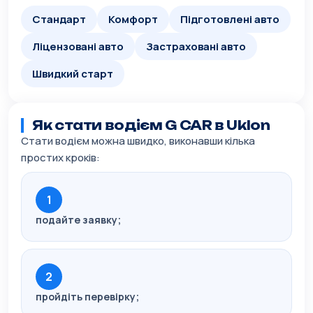
Стандарт
Комфорт
Підготовлені авто
Ліцензовані авто
Застраховані авто
Швидкий старт
Як стати водієм G CAR в Uklon
Стати водієм можна швидко, виконавши кілька
простих кроків:
1
подайте заявку;
2
пройдіть перевірку;