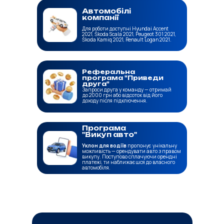
Автомобілі
компанії
Для роботи доступні Hyundai Accent
2021, Škoda Scala 2021, Peugeot 301 2021,
Škoda Kamiq 2021, Renault Logan 2021.
Реферальна
програма "Приведи
друга"
Запроси друга у команду — отримай
до 2000 грн або відсоток від його
доходу після підключення.
Програма
"Викуп авто"
Уклон для водіїв
пропонує унікальну
можливість — орендувати авто з правом
викупу. Поступово сплачуючи орендні
платежі, ти наближаєшся до власного
автомобіля.