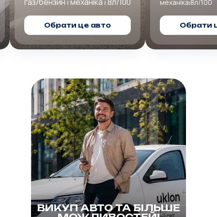
газ/бензин⏐мех
механіка⏐8л/100
Обрати це авто
Обрати 
ВИКУП АВТО ТА БІЛЬШЕ