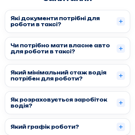
Викуп авто та
Які документи потрібні для
роботи в таксі?
більше
Чи потрібно мати власне авто
для роботи в таксі?
можливостей
!
Який мінімальний стаж водія
потрібен для роботи?
Як розраховується заробіток
водія?
Який графік роботи?