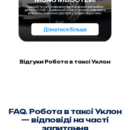
МОЖЛИВОСТЕЙ
!
Працюй та поступово викуповуй власний автомобіль
разом із G CAR. Це реальний шанс отримати нове авто у
власність і стабільно зростати у професії водія таксі.
Дізнатися більше
Відгуки Робота в таксі Уклон
FAQ. Робота в таксі Уклон
— відповіді на часті
запитання