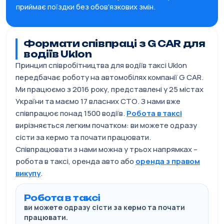
приймає поїздки без обов'язкових змін.
Формати співпраці з G CAR для
водіїв Uklon
Принцип співробітництва для водіїв таксі Uklon
передбачає роботу на автомобілях компанії G CAR.
Ми працюємо з 2016 року, представлені у 25 містах
України та маємо 17 власних СТО. З нами вже
співпрацює понад 1500 водіїв.
Робота в таксі
вирізняється легким початком: ви можете одразу
сісти за кермо та почати працювати.
Співпрацювати з нами можна у трьох напрямках –
робота в таксі, оренда авто або
оренда з правом
викупу
.
Робота в таксі
ви можете одразу сісти за кермо та почати
працювати.