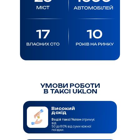
УМОВИ РОБОТИ
В ТАКСІ UKLON
Високий
дохід
Водій таксі Уклон
отримує
від
50 до 80% від суми кожної
поїздки.