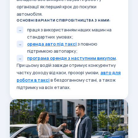
організації як перший крок до покупки
автомобіля.
ОСНОВНІ ВАРІАНТИ СПІВРОБІТНИЦТВА З НАМИ:
праця з використанням наших машин на
стандартних умовах;
оренда авто під таксі
з повною
підтримкою автопарку;
програма оренди з наступним викупом
.
При цьому водій завжди отримує конкурентну
частку доходу від каси, прозорі умови,
авто для
роботи в таксі
в бездоганному стані, а також
підтримку на всіх етапах.