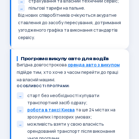
страхування та власний технічний сервіс;
пільгові тарифи на пальне.
Від нових співробітників очікуються акуратне
ставлення до засобу пересування, дотримання
узгодженого графіка та виконання стандартів
сервісу.
Програма викупу авто для водіїв
Вигідна довгострокова
оренда авто з викупом
підійде тим, хто хоче з часом перейти до праці
на власній машині.
ОСОБЛИВОСТІ ПРОГРАМИ:
старт без необхідності купувати
транспортний засіб одразу;
робота в таксі Києва
та ще 24 містах на
зрозумілих і прозорих умовах;
можливість взяти у свою власність
орендований транспорт після виконання
умов програми.