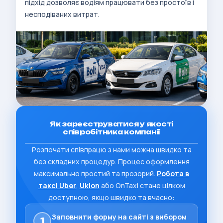
підхід дозволяє водіям працювати без простоїв і
несподіваних витрат.
Як зареєструватися у якості
співробітника компанії
Розпочати співпрацю з нами можна швидко та
без складних процедур. Процес оформлення
максимально простий та прозорий.
Робота в
таксі Uber
,
Uklon
або OnTaxi стане цілком
доступною, якщо швидко та вчасно:
Заповнити форму на сайті з вибором
1