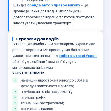
Швидка
оренда авто з правом викупу
– це
зручне рішення для водіїв, які планують
довгострокову співпрацю та готові поступово
інвестувати у власний транспорт.
Переваги для водіїв
Співпраця з найбільшим автопарком України дає
реальні переваги. Ми пропонуємо бажаючим
умови, при яких наприклад
робота в таксі Уклон
або в будь-якій іншій компанії будуть
максимально вигідними.
ОСНОВНІ ПЕРЕВАГИ:
найвищий відсоток на ринку до 80% від
доходу в залежності від міста;
підмінне авто під час ремонту;
гнучкий графік;
всі машини застраховані;
є знижки на паливо;