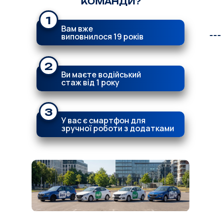
КОМАНДИ?
1
Вам вже
виповнилося 19 років
2
Ви маєте водійський
стаж від 1 року
3
У вас є смартфон для
зручної роботи з додатками