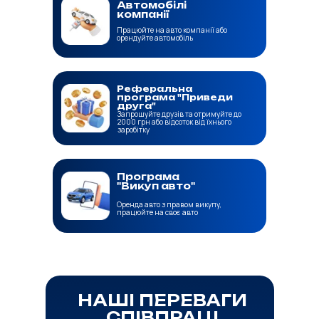
Автомобілі
компанії
Працюйте на авто компанії або
орендуйте автомобіль
Реферальна
програма "Приведи
друга"
Запрошуйте друзів та отримуйте до
2000 грн або відсоток від їхнього
заробітку
Програма
"Викуп авто"
Оренда авто з правом викупу,
працюйте на своє авто
НАШІ ПЕРЕВАГИ
СПІВПРАЦІ