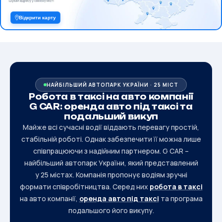
Відкрити карту
НАЙБІЛЬШИЙ АВТОПАРК УКРАЇНИ · 25 МІСТ
Робота в таксі на авто компанії
G CAR: оренда авто під таксі та
подальший викуп
Майже всі сучасні водії віддають перевагу простій,
стабільній роботі. Однак забезпечити її можна лише
співпрацюючи з надійним партнером. G CAR –
найбільший автопарк України, який представлений
у 25 містах. Компанія пропонує водіям зручні
формати співробітництва. Серед них
робота в таксі
на авто компанії,
оренда авто під таксі
та програма
подальшого його викупу.