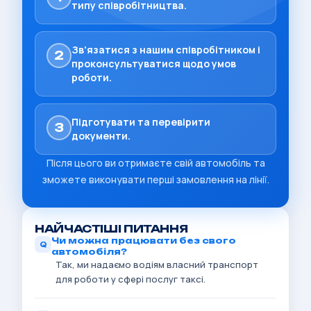
типу співробітництва.
Зв'язатися з нашим співробітником і
2
проконсультуватися щодо умов
роботи.
Підготувати та перевірити
3
документи.
Після цього ви отримаєте свій автомобіль та
зможете виконувати перші замовлення на лінії.
НАЙЧАСТІШІ ПИТАННЯ
Чи можна працювати без свого
автомобіля?
Так, ми надаємо водіям власний транспорт
для роботи у сфері послуг таксі.