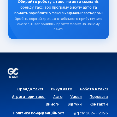
Обирайте роботу в таксі на авто компанії
,
оренду таксі або програму викупу авто та
почніть заробляти у таксі з надійним партнером!
Зробіть перший крок до стабільного прибутку вже
сьогодні, заповнивши просту форму на нашому
сайті.
Оренда таксі
Викуп авто
Робота в таксі
Агрегатори таксі
Авто
Умови
Переваги
Вимоги
Відгуки
Контакти
Політика конфіденційності
@g car 2024 - 2026