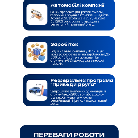
Автомобілі компанії
G CAR пропонує для роботи сучасні,
безпечні й зручні автомобілі — Hyundai
Accent 2021, Škoda Scala 2021, Peugeot
301 2021 року. Всі авто проходять
регулярний технічний огляд.
Заробіток
Водій на авто компанії у Чернівцях
може розраховувати на заробіток від 25
000 до 40 000 грн щомісяця. Ви
отримуєте 65% доходу вже з першої
поїздки.
Реферальна програма
"Приведи друга"
Запрошуйте знайомих до команди й
отримуйте до 2000 грн або відсоток
від заробітку друга — кожна
рекомендація приносить додатковий
дохід.
ПЕРЕВАГИ РОБОТИ