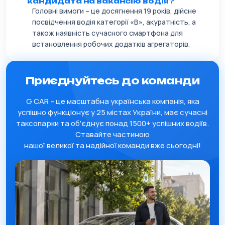
кандидата на вакансію водія?
Головні вимоги – це досягнення 19 років, дійсне
посвідчення водія категорії «В», акуратність, а
також наявність сучасного смартфона для
встановлення робочих додатків агрегаторів.
Приєднуйтесь до команди
G CAR – це масштабна українська компанія, яка
успішно функціонує у 25 містах України, має сучасні
таксопарки та об'єднує понад 1500+ успішних водіїв.
Ставайте частиною
нашої великої та надійної команди вже сьогодні!