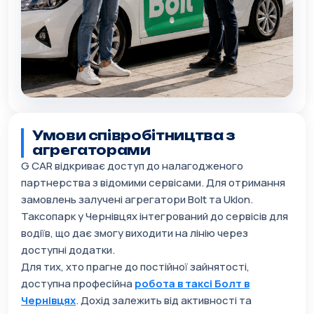
Умови співробітництва з
агрегаторами
G CAR відкриває доступ до налагодженого
партнерства з відомими сервісами. Для отримання
замовлень залучені агрегатори Bolt та Uklon.
Таксопарк у Чернівцях інтегрований до сервісів для
водіїв, що дає змогу виходити на лінію через
доступні додатки.
Для тих, хто прагне до постійної зайнятості,
доступна професійна
робота в таксі Болт в
Чернівцях
. Дохід залежить від активності та