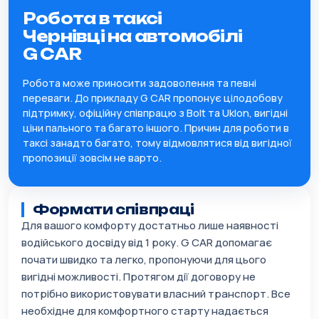
Робота в таксі
Чернівці на автомобілі
G CAR
Робота може приносити задоволення та певні
переваги. До прикладу G CAR пропонує цілодобову
підтримку, офіційну співпрацю з Bolt та Uklon, вигідні
ціни пального та багато іншого. Причин для роботи в
таксі занадто багато, тому відмовлятися від вигідної
пропозиції зовсім не варто.
Формати співпраці
Для вашого комфорту достатньо лише наявності
водійського досвіду від 1 року. G CAR допомагає
почати швидко та легко, пропонуючи для цього
вигідні можливості. Протягом дії договору не
потрібно використовувати власний транспорт. Все
необхідне для комфортного старту надається