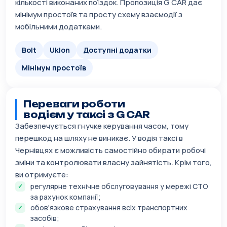
кількості виконаних поїздок. Пропозиція G CAR дає
мінімум простоїв та просту схему взаємодії з
мобільними додатками.
Bolt
Uklon
Доступні додатки
Мінімум простоїв
Переваги роботи
водієм у таксі з G CAR
Забезпечується гнучке керування часом, тому
перешкод на шляху не виникає. У водія таксі в
Чернівцях є можливість самостійно обирати робочі
зміни та контролювати власну зайнятість. Крім того,
ви отримуєте:
регулярне технічне обслуговування у мережі СТО
за рахунок компанії;
обов'язкове страхування всіх транспортних
засобів;