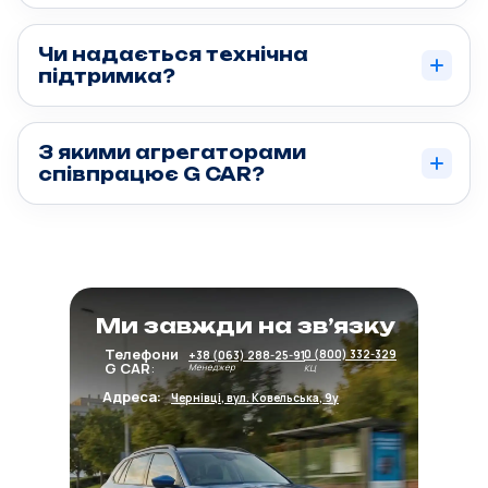
Чи надається технічна
підтримка?
З якими агрегаторами
співпрацює G CAR?
Ми завжди на зв’язку
Телефони
0 (800) 332-329
+38 (063) 288-25-91
G CAR
:
Менеджер
КЦ
Адреса:
Чернівці, вул. Ковельська, 9у