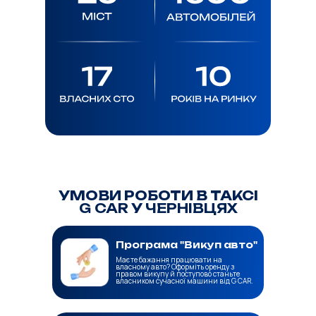
УМОВИ РОБОТИ В ТАКСІ
G CAR
У
ЧЕРНІВЦЯХ
Програма "Викуп авто"
Маєте бажання працювати на
власному авто? Оформіть оренду з
правом викупу й поступово станьте
власником сучасної машини від G CAR.