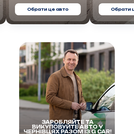
ти це авто
Обрати це авто
ЗАРОБЛЯЙТЕ ТА
ВИКУПОВУЙТЕ
АВТО У
ЧЕРНІВЦЯХ РАЗОМ ІЗ G CAR!