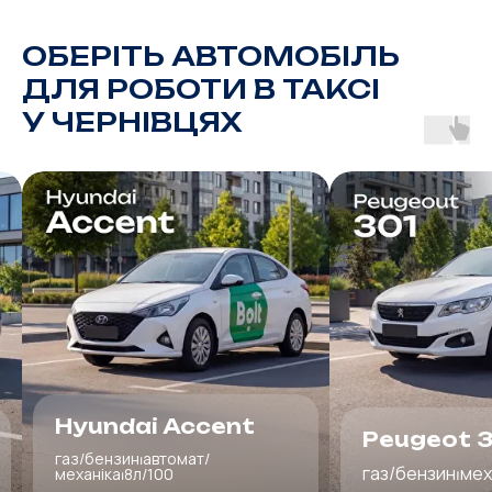
ОБЕРІТЬ АВТОМОБІЛЬ
ДЛЯ РОБОТИ
В
ТАКСІ
У ЧЕРНІВЦЯХ
i Accent
Peugeot 301
автомат/
газ/бензин⏐механіка⏐8л/100
/100