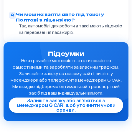
Чи можна взяти авто під таксі у
Полтаві з ліцензією?
Так, автомобілі для роботи в таксі мають ліцензію
на перевезення пасажирів.
Підсумки
Не втрачайте можливість стати повністю
самостійними та заробляти за власним графіком.
Залишайте заявку на нашому сайті, пишіть у
месенджери або телефонуйте менеджерам G CAR.
Ми швидко підберемо оптимальний транспортний
засіб під ваші індивідуальні вимоги.
Залиште заявку або зв’яжіться з
менеджером G CAR, щоб уточнити умови
оренди.