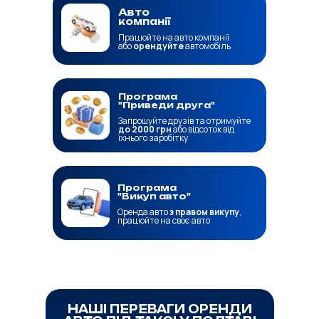
Авто
компанії
Працюйте на авто компанії
або
орендуйте
автомобіль
Програма
"Приведи друга"
Запрошуйте друзів та отримуйте
до 2000 грн
або відсоток від
їхнього заробітку
Програма
"Викуп авто"
Оренда авто
з правом викупу
,
працюйте на своє авто
НАШІ ПЕРЕВАГИ ОРЕНДИ