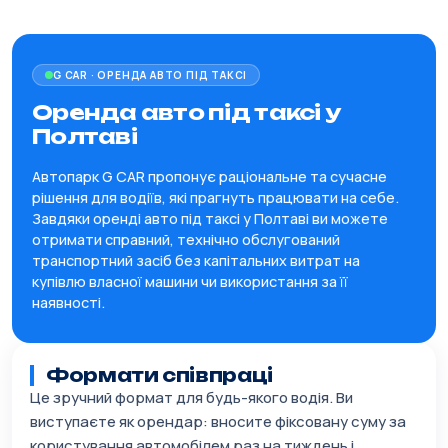
G CAR · ОРЕНДА АВТО ПІД ТАКСІ
Оренда авто під таксі у
Полтаві
Автопарк G CAR пропонує раціональне та сучасне
рішення для водіїв, які прагнуть працювати на себе.
Завдяки оренді авто під таксі у Полтаві ви можете
отримати справний, технічно обслугований
транспортний засіб без капітальних витрат на
купівлю власної машини чи використання за її
наявності.
Формати співпраці
Це зручний формат для будь-якого водія. Ви
виступаєте як орендар: вносите фіксовану суму за
користування автомобілем раз на тиждень і