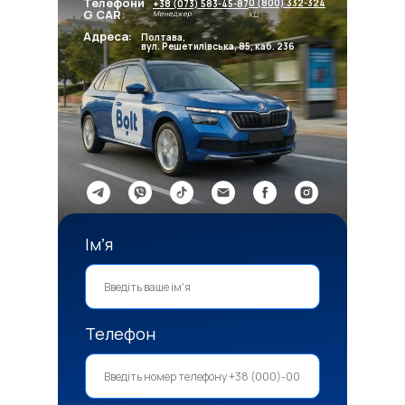
Телефони
0 (800) 332-324
+38 (073) 583-45-87
G CAR
:
Менеджер
КЦ
Адреса:
Полтава,
вул. Решетилівська, 85, каб. 236
Імʼя
Телефон