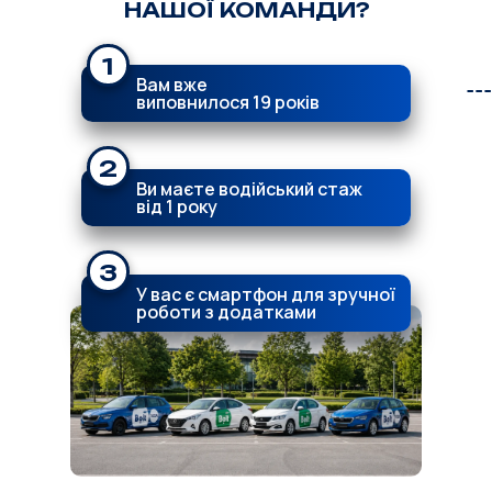
НАШОЇ КОМАНДИ?
1
Вам вже
виповнилося 19 років
2
Ви маєте водійський стаж
від 1 року
3
У вас є смартфон для зручної
роботи з додатками