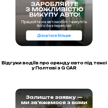
ЗАРОБЛЯЙТЕ
З МОЖЛИВІСТЮ
ВИКУПУ АВТО!
Працюйте на автомобілі —викупіть
його без переплат
Дізнатися більше
Відгуки водіїв про оренду авто під таксі
у Полтаві з G CAR
Залиште заявку —
ми зв’яжемося з вами