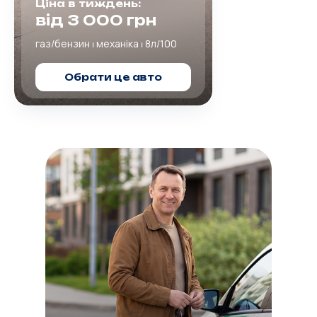
Ціна в тиждень:
від 3 000 грн
газ/бензин ⏐ механіка ⏐ 8л/100
Обрати це авто